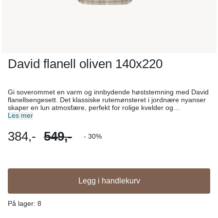
David flanell oliven 140x220
Gi soverommet en varm og innbydende høststemning med David
flanellsengesett. Det klassiske rutemønsteret i jordnære nyanser
skaper en lun atmosfære, perfekt for rolige kvelder og
avslappende morgener. David er laget av 100 % børstet bomull –
Les mer
en behandling som gir stoffet den karakteristiske flanellfølelsen:
myk, lun og ekstra behagelig mot huden. Perfekt for kalde netter
384,-
549,-
- 30%
– enten hjemme eller på hytta. Dynetrekket har glidelåsåpning i
bunnen for enkel håndtering. Et ideelt valg for deg som setter pris
på både komfort og stil i soverommet. Størrelse: 140x220
Legg i handlekurv
På lager
: 8