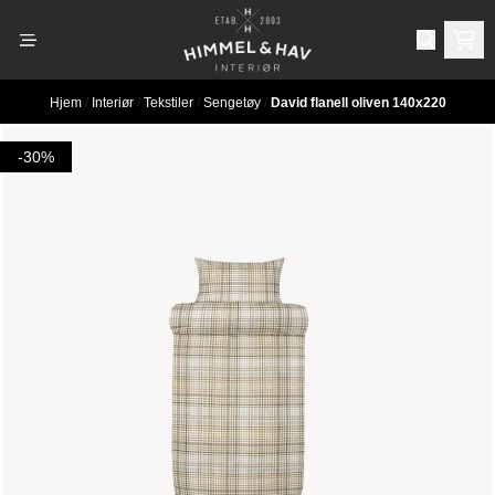
Hopp til innhold
Hjem
/
Interiør
/
Tekstiler
/
Sengetøy
/
David flanell oliven 140x220
-30%