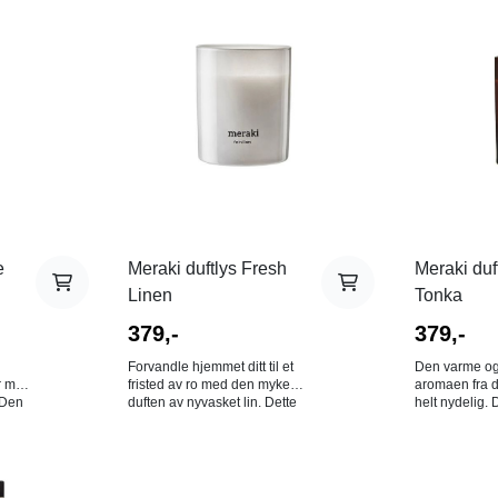
e
Meraki duftlys Fresh
Meraki duf
Linen
Tonka
379,-
379,-
Forvandle hjemmet ditt til et
Den varme o
er med
fristed av ro med den myke
aromaen fra de
 Den
duften av nyvasket lin. Dette
helt nydelig. 
v
duftlyset blandes med
friske noter a
niske
forfriskende toppnoter av sitron
mandarin og 
ag.
og appelsin, et hjerte av jasmin
etterfulgt av e
,
og rose, og hviler på en base
kanel, lavende
av musk og vetiver. - Ren, frisk
avsluttes med