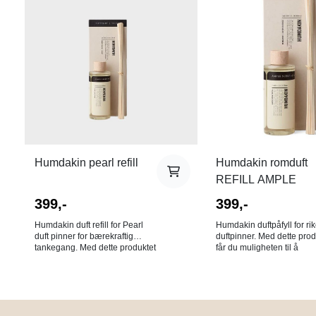
perfekt for bleieskiftstasjonen
blomstrete og eksotisk tou
og andre områder der uønsket
mens basenoter av sedert
lukt kan oppstå. Nyt den deilige
patchouli og musk gir en 
duften av rabarbra og bjørk.
og jordnær avslutning. - Frisk
300ml
grønn og blomstrete duft -
Elegant design - Langvarig duft
- 100 ml
Humdakin pearl refill
Humdakin romduft
REFILL AMPLE
399,-
399,-
Humdakin duft refill for Pearl
Humdakin duftpåfyll for rik
duft pinner for bærekraftig
duftpinner. Med dette prod
tankegang. Med dette produktet
får du muligheten til å
kan du forlenge levetiden til
resirkulere flakon av duftp
dine originale Pearl duftpinner
om og om igjen, ved gans
med glassflasken ved å fylle på
enkelt å legge til ny duft. Rikelig
olje og pinner. I dette produktet
er den perfekte friske duft
får du full påfyll på 250 ml. olje i
å sette etterbehandling es00 i
en gjenbrukbar PET-plastflaske
rengjøring. Tenk vår og fris