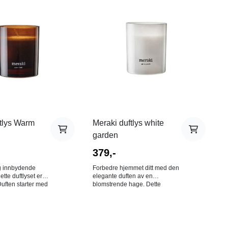
tlys Warm
Meraki duftlys white
garden
379,-
g innbydende
Forbedre hjemmet ditt med den
tte duftlyset er
elegante duften av en
Duften starter med
blomstrende hage. Dette
v grapefrukt,
duftlyset kombinerer topnoter
bergamot,
av grønt, rose og ozoniske
t hjerte av rose,
notater med et hjerte av
l og nellik. Den
cyklamen, kokos og jasmin,
 en beroligende
hvilende på en base av