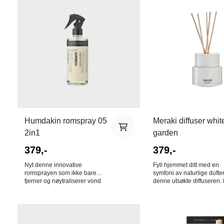
Humdakin romspray 05
Meraki diffuser whit
2in1
garden
379,-
379,-
Nyt denne innovative
Fyll hjemmet ditt med en
romsprayen som ikke bare
symfoni av naturlige duft
fjerner og nøytraliserer vond
denne utsøkte diffuseren.
lukt, men som også tilfører en
forfriskende blandingen a
fantastisk duft til rommet. Bruk
grønne noter, rose og ozo
den på badet, kjøkkenet eller til
noter skaper et friskt toppl
å friske opp stuen før gjestene
Hjertenotene av cyklamen
kommer. Romsprayen er også
kokos og jasmin tilfører en