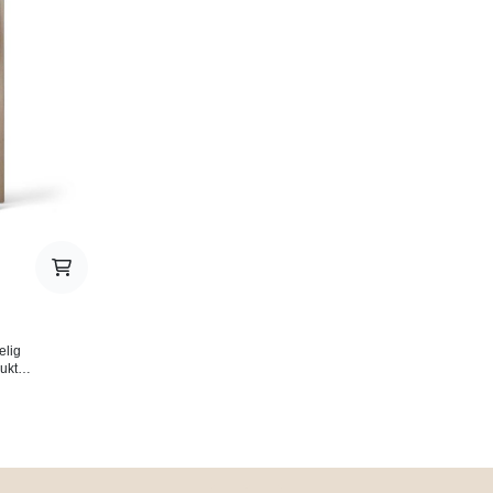
ch,
lin-lukt - Bomullsveke, uten
base av rav, 
re,
tungmetaller - Brenntid: 28
patchouli, ton
varm
timer - Laget i EU
Varm, innbyde
Bomullsveke, 
- Brennetid: 28 time
EU Skap en koselig atmosfære
med dette duft
og nyt rolige 
elig
uktet
inner
ke
en for
k luft!