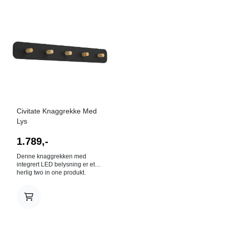
Civitate Knaggrekke Med
Lys
1.789,-
Denne knaggrekken med
integrert LED belysning er et
herlig two in one produkt.
Passer like godt i gangen som
på badet. H 8.5 cm B 76cm D
10cm Material: Stål, treverk
Lyskilde: LED 300K 2220lm