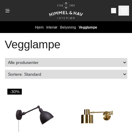
Hopp til innhold
Hjem
/
Interiør
/
Belysning
/
Vegglampe
Vegglampe
-30%