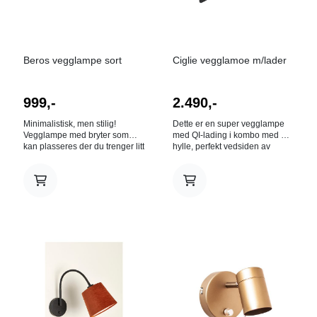
Beros vegglampe sort
Ciglie vegglamoe m/lader
999,-
2.490,-
Minimalistisk, men stilig!
Dette er en super vegglampe
Vegglampe med bryter som
med QI-lading i kombo med en
kan plasseres der du trenger litt
hylle, perfekt vedsiden av
ekstra lys. Høyde (mm) 160
senga eller ved kontorpulten
Bredde (mm) 350 Dybde (mm)
din. Lyskilde GU10 medfølger
600 Lyskilde E27 Max. Watt
4,5w 345lumen B:18cm
40W
H:18cm Dybde: 21cm