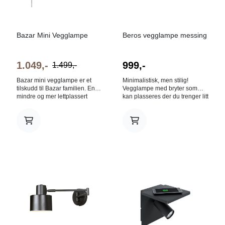
Bazar Mini Vegglampe
Beros vegglampe messing
1.049,-
999,-
1.499,-
Bazar mini vegglampe er et
Minimalistisk, men stilig!
tilskudd til Bazar familien. En
Vegglampe med bryter som
mindre og mer lettplassert
kan plasseres der du trenger litt
modell som passer bra både
ekstra lys. Høyde (mm) 160
på soverommet som
Bredde (mm) 350 Dybde (mm)
leselampe, men også på
600 Lyskilde E27 Max. Watt
kjøkkenet som ekstralampe
40W
over kokebøkene. Lampen har
en på/av-bryter på skjermen og
hodet kan dreies. Diameter
skjerm: 17cm E27 Max 40W
Ledningslengde: 200cm