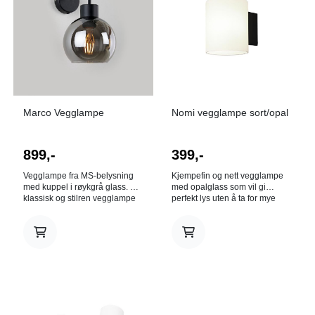
Marco Vegglampe
Nomi vegglampe sort/opal
899,-
399,-
Vegglampe fra MS-belysning
Kjempefin og nett vegglampe
med kuppel i røykgrå glass. En
med opalglass som vil gi
klassisk og stilren vegglampe
perfekt lys uten å ta for mye
som passer like godt til
plass ut av veggen. H: 12,5cm
lesekroken som til over
Ø: 12cm Lyskilde: G9 Med
nattbordet. Med sin kuppel i
ledning og bryter
glass gir Marco et nydelig og
godt lys. H 26cm D 20cm
Diameter 15 Farge: Svart,
Røykgrå glass Lyskilde: E27
max 60W