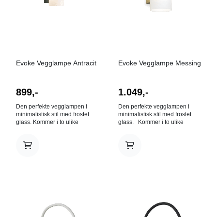
Evoke Vegglampe Antracit
Evoke Vegglampe Messing
899,-
1.049,-
Den perfekte vegglampen i
Den perfekte vegglampen i
minimalistisk stil med frostet
minimalistisk stil med frostet
glass. Kommer i to ulike
glass. Kommer i to ulike
størrelser LARGE: H18/Dia:12
størrelser LARGE: H18/Dia:12
(E14 sokkel) SMALL:
(E14 sokkel) SMALL:
H12/Dia:10 (G9 sokkel) Farge:
H12/Dia:10 (G9 sokkel) Farge:
forstet/ antracit
forstet/ messing