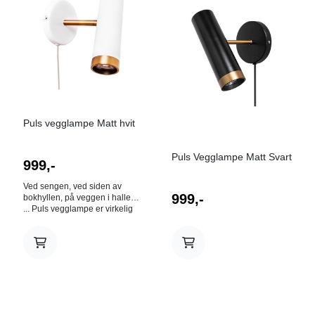
Puls vegglampe Matt hvit
Puls Vegglampe Matt Svart
999,-
Ved sengen, ved siden av
999,-
bokhyllen, på veggen i hallen
... Puls vegglampe er virkelig
fleksibel og kan festes nesten
hvor som helst i hjemmet der
du føler at du har behov for
ekstra lys. Den skaper
romfølelse, herlig hygge og er
uttrykksfull der den sitter.
Lampen kan justeres i den
retningen du ønsker for å styre
lysskinnet. Puls’ konstruksjon