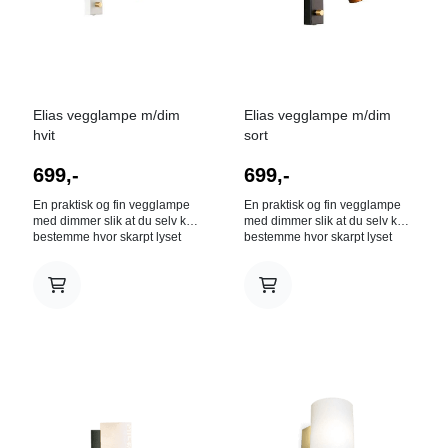
flere farger; svart, matt hvit og
gullfarget metall. Lampen er 13
cm høy, 11 cm dyp og har en
diameter på 11 cm. Correct
veggspotlight med sitt stilfulle
ytre kan med fordel plasseres
der du trenger ekstra lys. En
Elias vegglampe m/dim
Elias vegglampe m/dim
sengelampe, en veggspot til
hvit
sort
lesekroken, over
kjøkkenbenken eller for å lyse
699,-
699,-
opp et maleri. Correct
vegglampe gjør jobben!
En praktisk og fin vegglampe
En praktisk og fin vegglampe
med dimmer slik at du selv kan
med dimmer slik at du selv kan
bestemme hvor skarpt lyset
bestemme hvor skarpt lyset
skal være. Høyde (mm) 180
skal være. Høyde (mm) 180
Dybde (mm) 200 Lengde (mm)
Dybde (mm) 200 Lengde (mm)
70 Lyskilde GU10
70 Lyskilde GU10