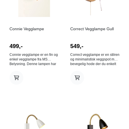
Connie Vegglampe
Correct Vegglampe Gull
499,-
549,-
Connie vegglampe er en fin og
Correct vegglampe er en stilren
enkel vegglampe fra MS
og minimalistisk veggspot med
Belysning. Denne lampen har
bevegelig hode der du enkelt
en hals som kan roteres etter
skreddersyr lyset. På
eget ønske. Lampen er utført i
lampehodet finnes det en
matt svart metall. OBS! Merk at
pinne i metall som du bruker for
denne lampen leveres uten
å bevege lyset i riktig retning
skjerm. Den benytter skjerm
uten at du trenger å bekymre
med KIPP, og de finner du her.
deg for at lampen er varm.
Lyskilde: E27
Correct vegglampe har en
innebygd dimmer, noe som gjør
det enkelt å velge lysstyrke
etter behov. Vi anbefaler at du
kjøper dimbare LED-lamper
med GU10-sokkel, så du får du
mest mulig ut av din Correct.
Correct vegglampe finnes i