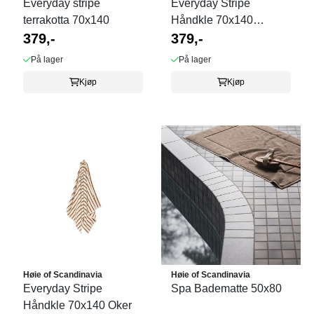
Everyday stripe
Everyday Stripe
terrakotta 70x140
Håndkle 70x140
379,-
Antrasitt
379,-
På lager
På lager
Kjøp
Kjøp
Høie of Scandinavia
Høie of Scandinavia
Everyday Stripe
Spa Badematte 50x80
Håndkle 70x140 Oker