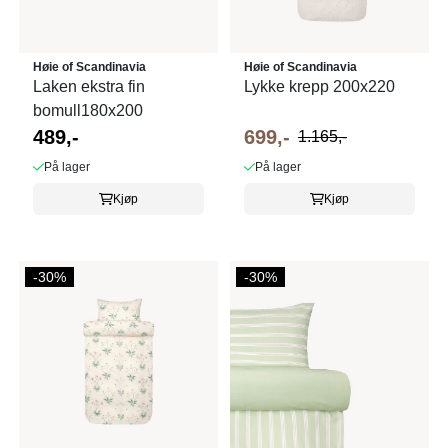
Høie of Scandinavia
Høie of Scandinavia
Laken ekstra fin
Lykke krepp 200x220
bomull180x200
489,-
699,-
1.165,-
På lager
På lager
Kjøp
Kjøp
-30%
-30%