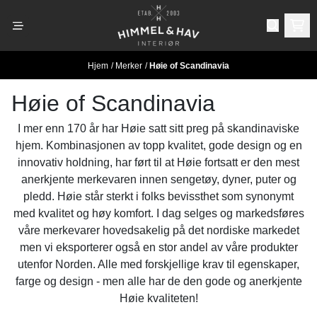
Hopp til innhold
Hjem
/
Merker
/
Høie of Scandinavia
Høie of Scandinavia
I mer enn 170 år har Høie satt sitt preg på skandinaviske
hjem. Kombinasjonen av topp kvalitet, gode design og en
innovativ holdning, har ført til at Høie fortsatt er den mest
anerkjente merkevaren innen sengetøy, dyner, puter og
pledd. Høie står sterkt i folks bevissthet som synonymt
med kvalitet og høy komfort. I dag selges og markedsføres
våre merkevarer hovedsakelig på det nordiske markedet
men vi eksporterer også en stor andel av våre produkter
utenfor Norden. Alle med forskjellige krav til egenskaper,
farge og design - men alle har de den gode og anerkjente
Høie kvaliteten!