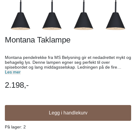
Montana Taklampe
Montana pendelrekke fra MS Belysning gir et nedadrettet mykt og
behagelig lys. Denne lampen egner seg perfekt til over
spisebordet og lang middagsselskap. Ledningen på de fire
pendlene kan justeres etter ønske. Ha det slik som på bildet eller
Les mer
lek med pendlene i ulike høyder. H 150cm B 90cm D 15cm
Overflate: Matt svart metall Lyskilde: E27 max 40W
2.198,-
Legg i handlekurv
På lager
: 2