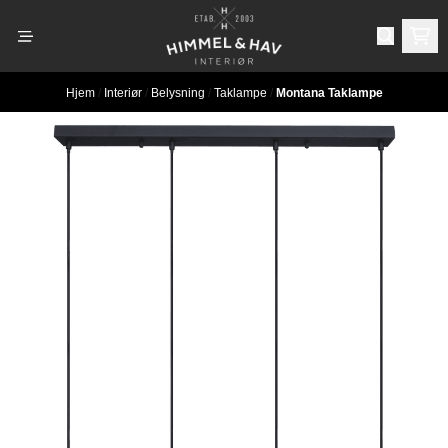
Hopp til innhold
Hjem
/
Interiør
/
Belysning
/
Taklampe
/
Montana Taklampe