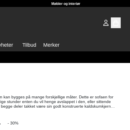
Møbler og interiør
heter
Tilbud
Merker
 kan bygges på mange forskjellige måter. Dette er sofaen for
e stunder enten du vil henge avslappet i den, eller sittende
r begge deler takket være sin godt konstruerte kaldskumkjerne,
 råd og
-
- 30%
Setedybde: 64cm Høyde: 86cm Kontakt oss for fraktpris om sofa skal sendes.