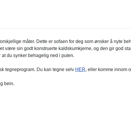
kjellige måter. Dette er sofaen for deg som ønsker å nyte beha
et være sin godt konstruerte kaldskumkjerne, og den gir god stabi
r at du synker behagelig ned i puten.
tisk tegneprogram. Du kan tegne selv
HER
, eller komme innom os
og bein.