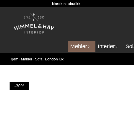
Norsk nettbutikk
Hopp til innhold
Møbler
Interiør
Sol
Hjem
/
Møbler
/
Sofa
/
London lux
-30%