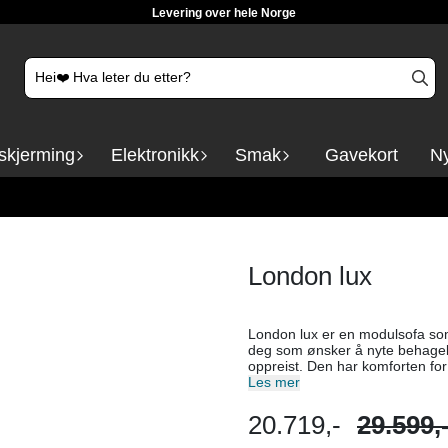
Levering over hele Norge
skjerming
Elektronikk
Smak
Gavekort
Ny
London lux
London lux er en modulsofa som
deg som ønsker å nyte behagelig
oppreist. Den har komforten fo
og den gir god stabilitet. Sitteputene har duntopp, som er prikken over i-en og gjør at du
Les mer
synker behagelig ned i puten. Det geniale med denne sofaen er at det finnes et fantastisk
tegneprogram. Du kan tegne selv HER , eller komme innom oss i butikken for gode
20.719,-
29.599,
hjelp. Velg ditt ønsket tekstil, og velg mellom ulike armvanger og bein. Setehøyde: 47cm