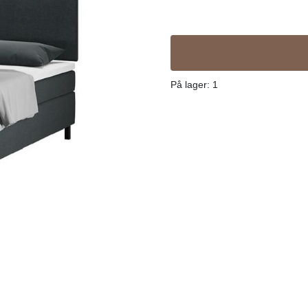
fraktkostnad komme i tillegg.
På lager
: 1