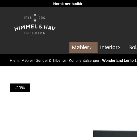
Norsk nettbutikk
Hopp til innhold
Møbler
Interiør
Sol
Hjem
/
Møbler
/
Senger & Tilbehør
/
Kontinentalsenger
/
Wonderland Lento 
-20%