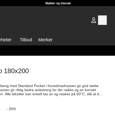
Møbler og interiør
heter
Tilbud
Merker
o 180x200
seng med Standard Pocket i hovedmadrassen gir god støtte
den. Alle tekstiler kan enkelt tas av og vaskes på 60°C, slik at du
 seng å sove i. Våre madrasser er vendbare for å gi samme høye
 å kunne justere
nnen modell som heter NOTE kontinentalseng. Kan fås i
-
- 20%