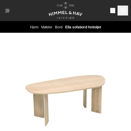
Hopp til innhold
Hjem
/
Møbler
/
Bord
/
Ella sofabord hvitoljet