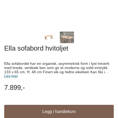
Ella sofabord hvitoljet
Ella sofabordet har en organisk, asymmetrisk form i lyst treverk
med brede, vertikale ben som gir et moderne og solid inntrykk.
133 x 65 cm, H: 48 cm Finert eik og heltre eikebein Kan fås i
hvitpigmentert og mocca farge.
Les mer
7.899,-
Legg i handlekurv