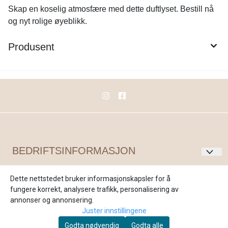
Skap en koselig atmosfære med dette duftlyset. Bestill nå
og nyt rolige øyeblikk.
Produsent
BEDRIFTSINFORMASJON
Himmel & hav interiør AS
KUNDESERVICE
Dette nettstedet bruker informasjonskapsler for å
fungere korrekt, analysere trafikk, personalisering av
Storgata 54
Om oss
annonser og annonsering.
8480 Andenes
Kontakt oss
Juster innstillingene
Godta nødvendig
Godta alle
Org. nr. 986045090
Salgsbetingelser