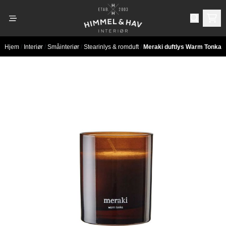
Hopp til innhold
Hjem
/
Interiør
/
Småinteriør
/
Stearinlys & romduft
/
Meraki duftlys Warm Tonka