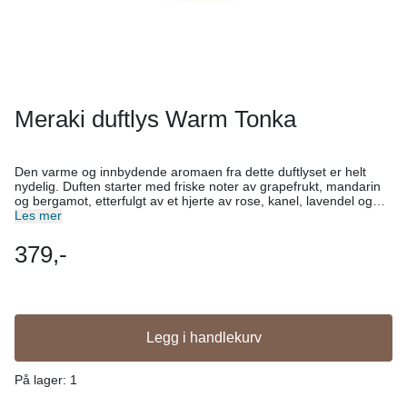
Meraki duftlys Warm Tonka
Den varme og innbydende aromaen fra dette duftlyset er helt
nydelig. Duften starter med friske noter av grapefrukt, mandarin
og bergamot, etterfulgt av et hjerte av rose, kanel, lavendel og
nellik. Den avsluttes med en beroligende base av rav, ingefær,
Les mer
musk, patchouli, tonka og safran. - Varm, innbydende duft -
Bomullsveke, uten tungmetaller - Brennetid: 28 timer - Laget i EU
379,-
Skap en koselig atmosfære med dette duftlyset. Bestill nå og nyt
rolige øyeblikk.
Legg i handlekurv
På lager
: 1