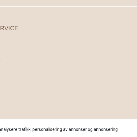
RVICE
r
analysere trafikk, personalisering av annonser og annonsering.