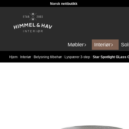
Norsk nettbutikk
Hopp til innhold
Møbler
Interiør
Sol
Hjem
/
Interiør
/
Belysning tilbehør
/
Lyspærer 3-step
/
Star Spotlight GLass