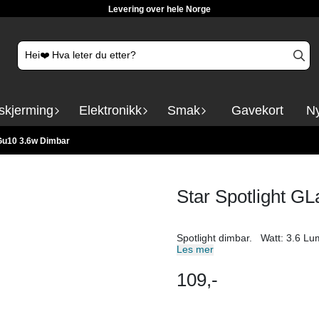
Levering over hele Norge
skjerming
Elektronikk
Smak
Gavekort
Ny
 Gu10 3.6w Dimbar
Star Spotlight G
Les mer
109,-