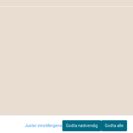
Juster innstillingene
Godta nødvendig
Godta alle